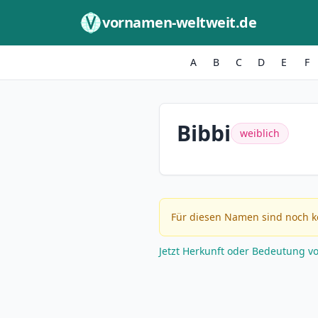
Zum Inhalt springen
vornamen-weltweit.de
A
B
C
D
E
F
Bibbi
weiblich
Für diesen Namen sind noch k
Jetzt Herkunft oder Bedeutung v