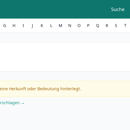
Suche
G
H
I
J
K
L
M
N
O
P
Q
R
S
T
eine Herkunft oder Bedeutung hinterlegt.
orschlagen →