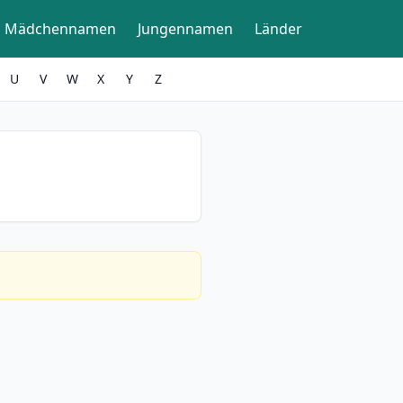
Mädchennamen
Jungennamen
Länder
U
V
W
X
Y
Z