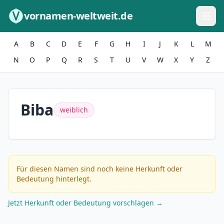
Zum Inhalt springen
vornamen-weltweit.de
A
B
C
D
E
F
G
H
I
J
K
L
M
N
O
P
Q
R
S
T
U
V
W
X
Y
Z
Biba
weiblich
Für diesen Namen sind noch keine Herkunft oder
Bedeutung hinterlegt.
Jetzt Herkunft oder Bedeutung vorschlagen →