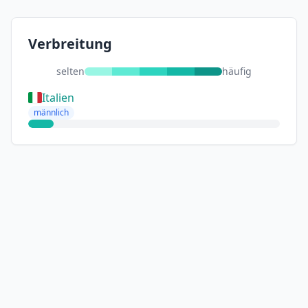
Verbreitung
selten
häufig
Italien
männlich