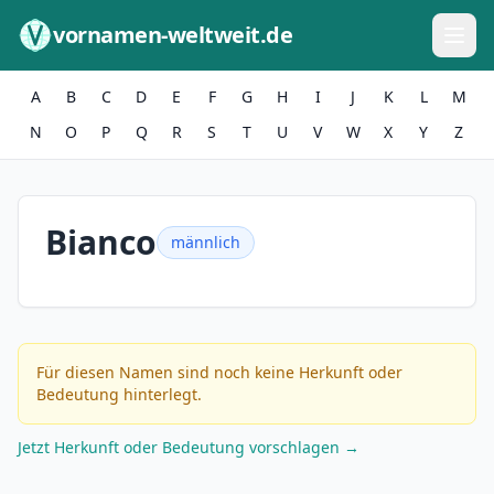
Zum Inhalt springen
vornamen-weltweit.de
A
B
C
D
E
F
G
H
I
J
K
L
M
N
O
P
Q
R
S
T
U
V
W
X
Y
Z
Bianco
männlich
Für diesen Namen sind noch keine Herkunft oder
Bedeutung hinterlegt.
Jetzt Herkunft oder Bedeutung vorschlagen →