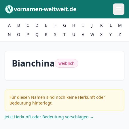
Zum Inhalt springen
vornamen-weltweit.de
A
B
C
D
E
F
G
H
I
J
K
L
M
N
O
P
Q
R
S
T
U
V
W
X
Y
Z
Bianchina
weiblich
Für diesen Namen sind noch keine Herkunft oder
Bedeutung hinterlegt.
Jetzt Herkunft oder Bedeutung vorschlagen →