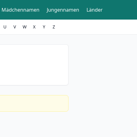
Mädchennamen
Jungennamen
Länder
U
V
W
X
Y
Z