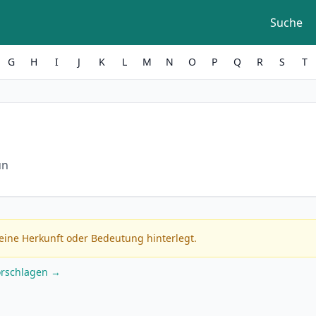
Suche
G
H
I
J
K
L
M
N
O
P
Q
R
S
T
un
eine Herkunft oder Bedeutung hinterlegt.
orschlagen →