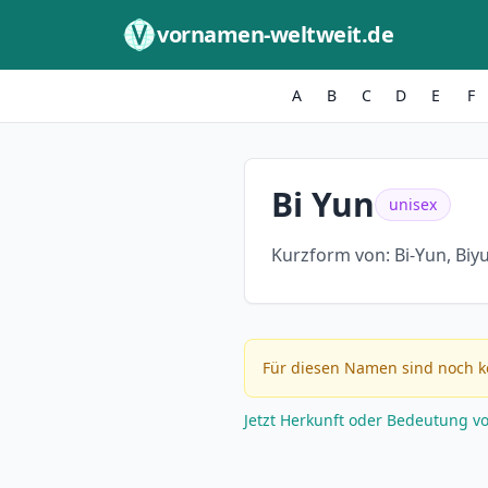
Zum Inhalt springen
vornamen-weltweit.de
A
B
C
D
E
F
Bi Yun
unisex
Kurzform von:
Bi-Yun, Biy
Für diesen Namen sind noch k
Jetzt Herkunft oder Bedeutung v