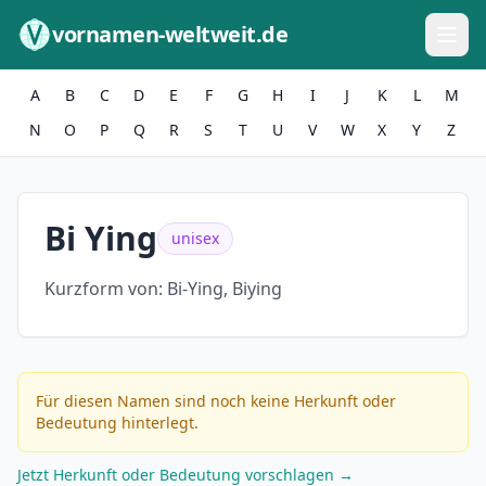
Zum Inhalt springen
vornamen-weltweit.de
A
B
C
D
E
F
G
H
I
J
K
L
M
N
O
P
Q
R
S
T
U
V
W
X
Y
Z
Bi Ying
unisex
Kurzform von:
Bi-Ying, Biying
Für diesen Namen sind noch keine Herkunft oder
Bedeutung hinterlegt.
Jetzt Herkunft oder Bedeutung vorschlagen →