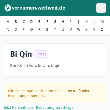
Zum Inhalt springen
vornamen-weltweit.de
A
B
C
D
E
F
G
H
I
J
K
L
M
N
O
P
Q
R
S
T
U
V
W
X
Y
Z
Bi Qin
unisex
Kurzform von:
Bi-Qin, Biqin
Für diesen Namen sind noch keine Herkunft oder
Bedeutung hinterlegt.
Jetzt Herkunft oder Bedeutung vorschlagen →