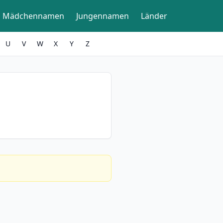
Mädchennamen
Jungennamen
Länder
U
V
W
X
Y
Z