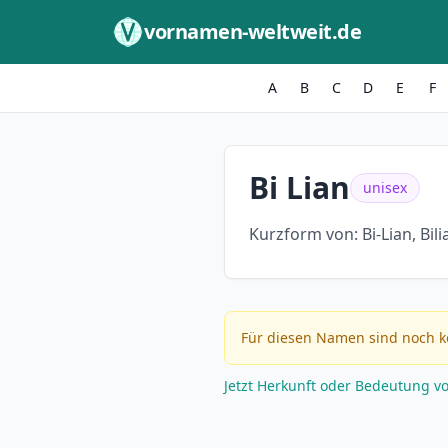
Zum Inhalt springen
vornamen-weltweit.de
A
B
C
D
E
F
Bi Lian
unisex
Kurzform von:
Bi-Lian, Bili
Für diesen Namen sind noch k
Jetzt Herkunft oder Bedeutung v