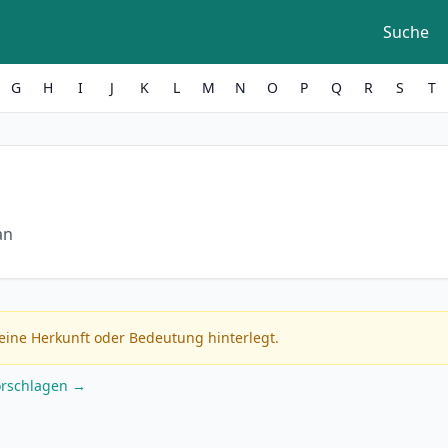
Suche
G
H
I
J
K
L
M
N
O
P
Q
R
S
T
an
eine Herkunft oder Bedeutung hinterlegt.
orschlagen →