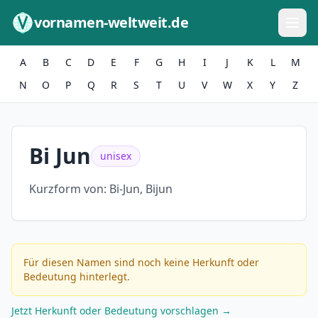
Zum Inhalt springen
vornamen-weltweit.de
A
B
C
D
E
F
G
H
I
J
K
L
M
N
O
P
Q
R
S
T
U
V
W
X
Y
Z
Bi Jun
unisex
Kurzform von:
Bi-Jun, Bijun
Für diesen Namen sind noch keine Herkunft oder
Bedeutung hinterlegt.
Jetzt Herkunft oder Bedeutung vorschlagen →