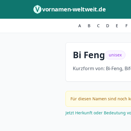
Zum Inhalt springen
vornamen-weltweit.de
A
B
C
D
E
F
Bi Feng
unisex
Kurzform von:
Bi-Feng, Bi
Für diesen Namen sind noch k
Jetzt Herkunft oder Bedeutung v