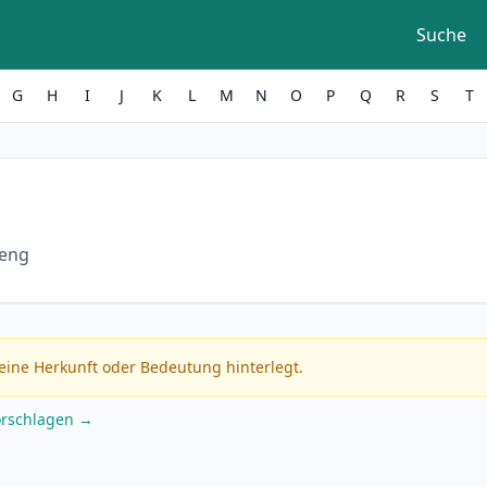
Suche
G
H
I
J
K
L
M
N
O
P
Q
R
S
T
feng
eine Herkunft oder Bedeutung hinterlegt.
orschlagen →