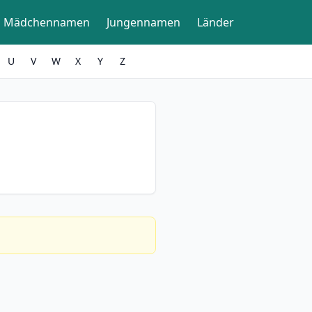
Mädchennamen
Jungennamen
Länder
U
V
W
X
Y
Z