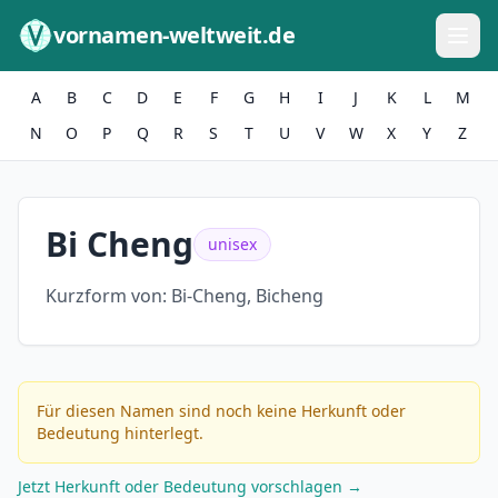
Zum Inhalt springen
vornamen-weltweit.de
A
B
C
D
E
F
G
H
I
J
K
L
M
N
O
P
Q
R
S
T
U
V
W
X
Y
Z
Bi Cheng
unisex
Kurzform von:
Bi-Cheng, Bicheng
Für diesen Namen sind noch keine Herkunft oder
Bedeutung hinterlegt.
Jetzt Herkunft oder Bedeutung vorschlagen →