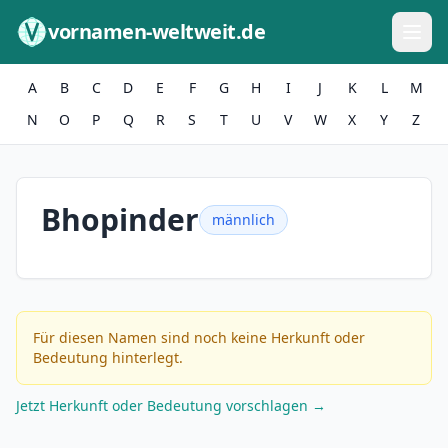
Zum Inhalt springen
vornamen-weltweit.de
A
B
C
D
E
F
G
H
I
J
K
L
M
N
O
P
Q
R
S
T
U
V
W
X
Y
Z
Bhopinder
männlich
Für diesen Namen sind noch keine Herkunft oder
Bedeutung hinterlegt.
Jetzt Herkunft oder Bedeutung vorschlagen →