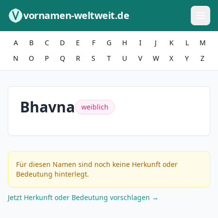
Zum Inhalt springen
vornamen-weltweit.de
A
B
C
D
E
F
G
H
I
J
K
L
M
N
O
P
Q
R
S
T
U
V
W
X
Y
Z
Bhavna
weiblich
Für diesen Namen sind noch keine Herkunft oder
Bedeutung hinterlegt.
Jetzt Herkunft oder Bedeutung vorschlagen →