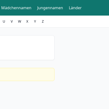
Mädchennamen
Jungennamen
Länder
U
V
W
X
Y
Z