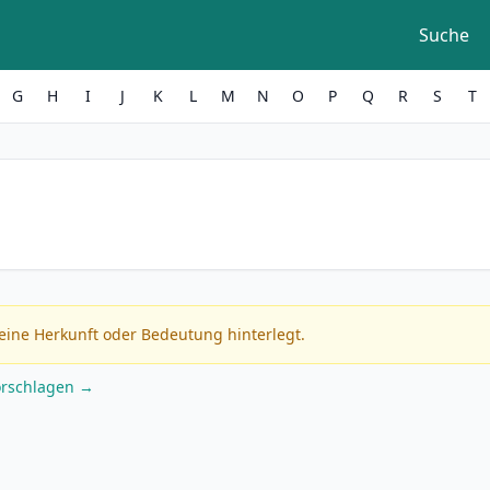
Suche
G
H
I
J
K
L
M
N
O
P
Q
R
S
T
eine Herkunft oder Bedeutung hinterlegt.
orschlagen →