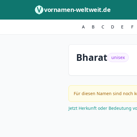
Zum Inhalt springen
vornamen-weltweit.de
A
B
C
D
E
F
Bharat
unisex
Für diesen Namen sind noch k
Jetzt Herkunft oder Bedeutung v