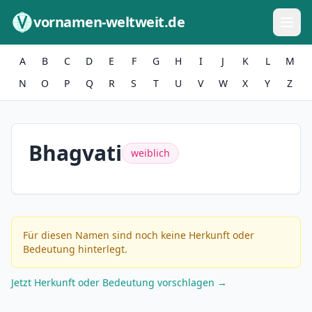
Zum Inhalt springen
vornamen-weltweit.de
A
B
C
D
E
F
G
H
I
J
K
L
M
N
O
P
Q
R
S
T
U
V
W
X
Y
Z
Bhagvati
weiblich
Für diesen Namen sind noch keine Herkunft oder
Bedeutung hinterlegt.
Jetzt Herkunft oder Bedeutung vorschlagen →