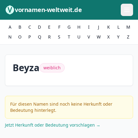
Zum Inhalt springen
vornamen-weltweit.de
A
B
C
D
E
F
G
H
I
J
K
L
M
N
O
P
Q
R
S
T
U
V
W
X
Y
Z
Beyza
weiblich
Für diesen Namen sind noch keine Herkunft oder
Bedeutung hinterlegt.
Jetzt Herkunft oder Bedeutung vorschlagen →