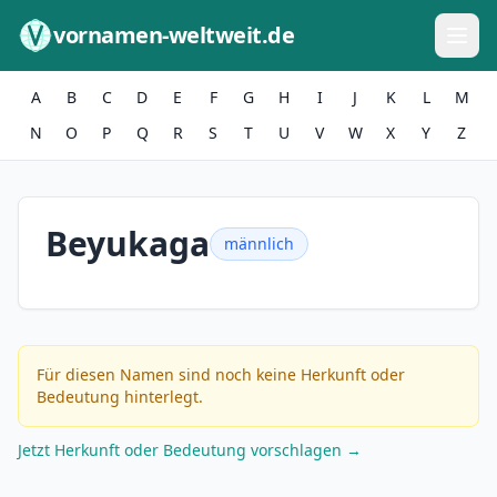
Zum Inhalt springen
vornamen-weltweit.de
A
B
C
D
E
F
G
H
I
J
K
L
M
N
O
P
Q
R
S
T
U
V
W
X
Y
Z
Beyukaga
männlich
Für diesen Namen sind noch keine Herkunft oder
Bedeutung hinterlegt.
Jetzt Herkunft oder Bedeutung vorschlagen →