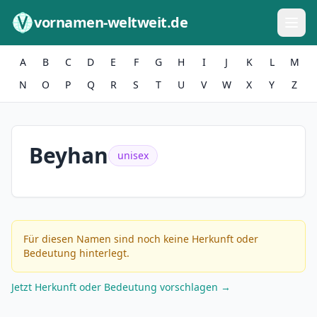
Zum Inhalt springen
vornamen-weltweit.de
A
B
C
D
E
F
G
H
I
J
K
L
M
N
O
P
Q
R
S
T
U
V
W
X
Y
Z
Beyhan
unisex
Für diesen Namen sind noch keine Herkunft oder
Bedeutung hinterlegt.
Jetzt Herkunft oder Bedeutung vorschlagen →