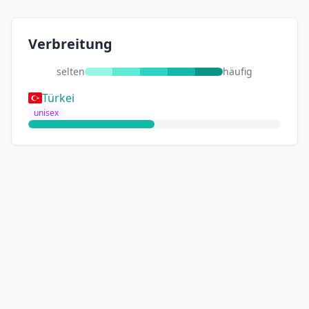
Verbreitung
selten
häufig
Türkei
unisex