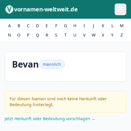
Zum Inhalt springen
vornamen-weltweit.de
A
B
C
D
E
F
G
H
I
J
K
L
M
N
O
P
Q
R
S
T
U
V
W
X
Y
Z
Bevan
männlich
Für diesen Namen sind noch keine Herkunft oder
Bedeutung hinterlegt.
Jetzt Herkunft oder Bedeutung vorschlagen →