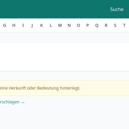
Suche
G
H
I
J
K
L
M
N
O
P
Q
R
S
T
eine Herkunft oder Bedeutung hinterlegt.
orschlagen →