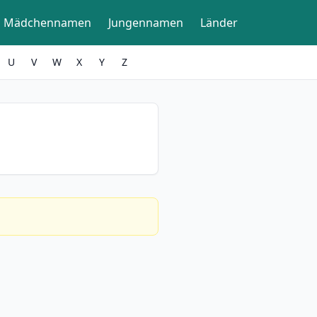
Mädchennamen
Jungennamen
Länder
U
V
W
X
Y
Z