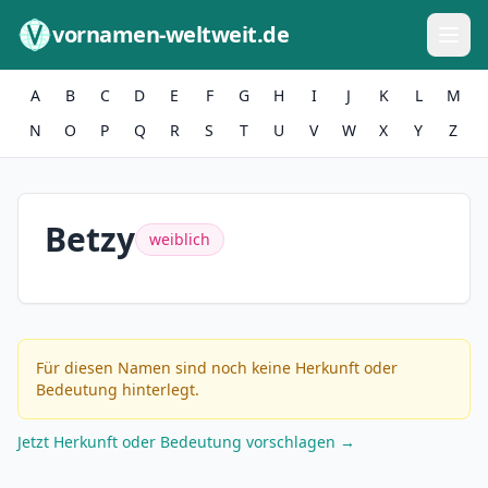
Zum Inhalt springen
vornamen-weltweit.de
A
B
C
D
E
F
G
H
I
J
K
L
M
N
O
P
Q
R
S
T
U
V
W
X
Y
Z
Betzy
weiblich
Für diesen Namen sind noch keine Herkunft oder
Bedeutung hinterlegt.
Jetzt Herkunft oder Bedeutung vorschlagen →