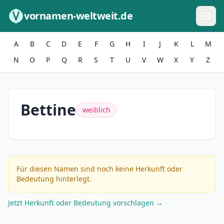
Zum Inhalt springen
vornamen-weltweit.de
A
B
C
D
E
F
G
H
I
J
K
L
M
N
O
P
Q
R
S
T
U
V
W
X
Y
Z
Bettine
weiblich
Für diesen Namen sind noch keine Herkunft oder
Bedeutung hinterlegt.
Jetzt Herkunft oder Bedeutung vorschlagen →