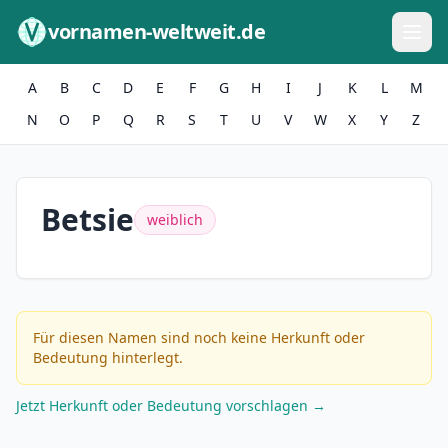
Zum Inhalt springen
vornamen-weltweit.de
A
B
C
D
E
F
G
H
I
J
K
L
M
N
O
P
Q
R
S
T
U
V
W
X
Y
Z
Betsie
weiblich
Für diesen Namen sind noch keine Herkunft oder
Bedeutung hinterlegt.
Jetzt Herkunft oder Bedeutung vorschlagen →