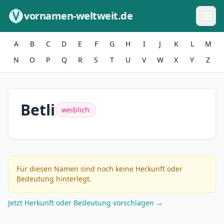
Zum Inhalt springen
vornamen-weltweit.de
A
B
C
D
E
F
G
H
I
J
K
L
M
N
O
P
Q
R
S
T
U
V
W
X
Y
Z
Betli
weiblich
Für diesen Namen sind noch keine Herkunft oder
Bedeutung hinterlegt.
Jetzt Herkunft oder Bedeutung vorschlagen →