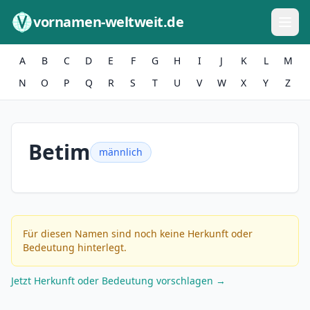
Zum Inhalt springen
vornamen-weltweit.de
A
B
C
D
E
F
G
H
I
J
K
L
M
N
O
P
Q
R
S
T
U
V
W
X
Y
Z
Betim
männlich
Für diesen Namen sind noch keine Herkunft oder
Bedeutung hinterlegt.
Jetzt Herkunft oder Bedeutung vorschlagen →