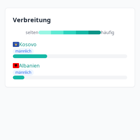
Verbreitung
selten
häufig
Kosovo
männlich
Albanien
männlich