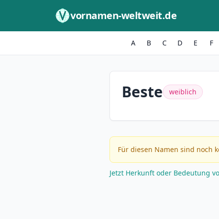
Zum Inhalt springen
vornamen-weltweit.de
A
B
C
D
E
F
Beste
weiblich
Für diesen Namen sind noch k
Jetzt Herkunft oder Bedeutung v