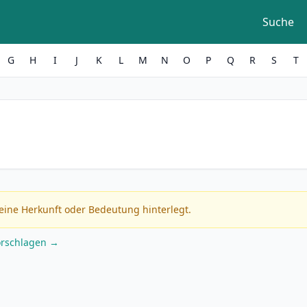
Suche
G
H
I
J
K
L
M
N
O
P
Q
R
S
T
eine Herkunft oder Bedeutung hinterlegt.
orschlagen →