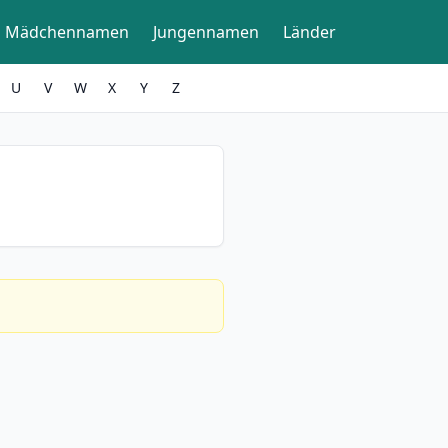
Mädchennamen
Jungennamen
Länder
U
V
W
X
Y
Z