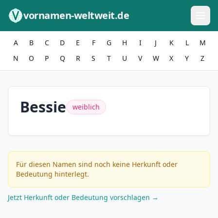
Zum Inhalt springen
vornamen-weltweit.de
A
B
C
D
E
F
G
H
I
J
K
L
M
N
O
P
Q
R
S
T
U
V
W
X
Y
Z
Bessie
weiblich
Für diesen Namen sind noch keine Herkunft oder
Bedeutung hinterlegt.
Jetzt Herkunft oder Bedeutung vorschlagen →