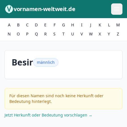
Zum Inhalt springen
vornamen-weltweit.de
A
B
C
D
E
F
G
H
I
J
K
L
M
N
O
P
Q
R
S
T
U
V
W
X
Y
Z
Besir
männlich
Für diesen Namen sind noch keine Herkunft oder
Bedeutung hinterlegt.
Jetzt Herkunft oder Bedeutung vorschlagen →