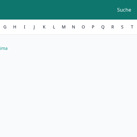
Suche
G
H
I
J
K
L
M
N
O
P
Q
R
S
T
sima