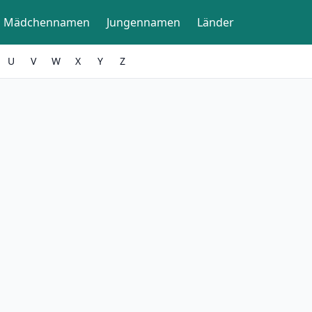
Mädchennamen
Jungennamen
Länder
U
V
W
X
Y
Z