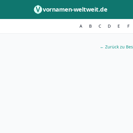
Zum Inhalt springen
vornamen-weltweit.de
A
B
C
D
E
F
← Zurück zu Be