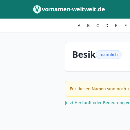
Zum Inhalt springen
vornamen-weltweit.de
A
B
C
D
E
F
Besik
männlich
Für diesen Namen sind noch k
Jetzt Herkunft oder Bedeutung v