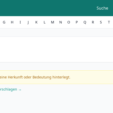
Suche
G
H
I
J
K
L
M
N
O
P
Q
R
S
T
eine Herkunft oder Bedeutung hinterlegt.
orschlagen →