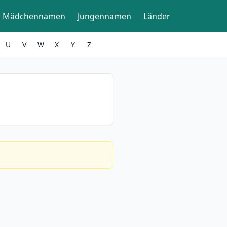
Mädchennamen
Jungennamen
Länder
U
V
W
X
Y
Z