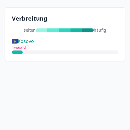
Verbreitung
selten
häufig
Kosovo
weiblich