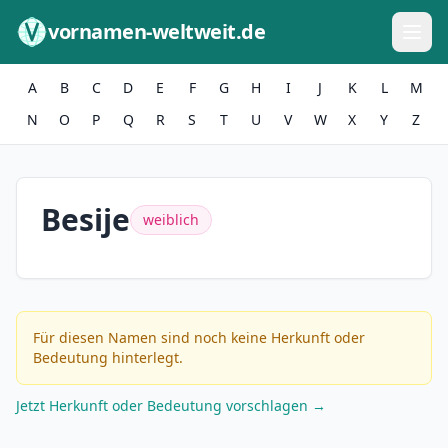
Zum Inhalt springen
vornamen-weltweit.de
A
B
C
D
E
F
G
H
I
J
K
L
M
N
O
P
Q
R
S
T
U
V
W
X
Y
Z
Besije
weiblich
Für diesen Namen sind noch keine Herkunft oder
Bedeutung hinterlegt.
Jetzt Herkunft oder Bedeutung vorschlagen →