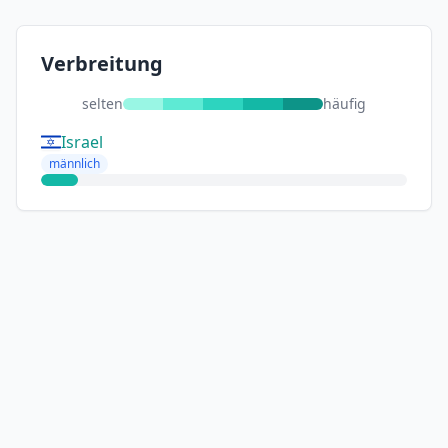
Verbreitung
selten
häufig
Israel
männlich