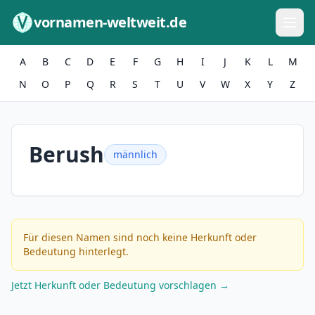
Zum Inhalt springen
vornamen-weltweit.de
A
B
C
D
E
F
G
H
I
J
K
L
M
N
O
P
Q
R
S
T
U
V
W
X
Y
Z
Berush
männlich
Für diesen Namen sind noch keine Herkunft oder
Bedeutung hinterlegt.
Jetzt Herkunft oder Bedeutung vorschlagen →