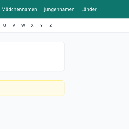
Mädchennamen
Jungennamen
Länder
U
V
W
X
Y
Z