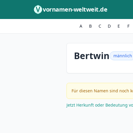
Zum Inhalt springen
vornamen-weltweit.de
A
B
C
D
E
F
Bertwin
männlich
Für diesen Namen sind noch k
Jetzt Herkunft oder Bedeutung v