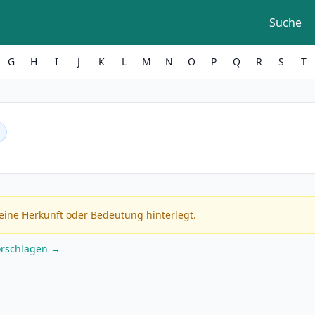
Suche
G
H
I
J
K
L
M
N
O
P
Q
R
S
T
eine Herkunft oder Bedeutung hinterlegt.
orschlagen →