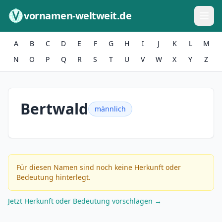
Zum Inhalt springen
vornamen-weltweit.de
A
B
C
D
E
F
G
H
I
J
K
L
M
N
O
P
Q
R
S
T
U
V
W
X
Y
Z
Bertwald
männlich
Für diesen Namen sind noch keine Herkunft oder
Bedeutung hinterlegt.
Jetzt Herkunft oder Bedeutung vorschlagen →