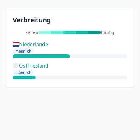
Verbreitung
selten
häufig
Niederlande
männlich
Ostfriesland
männlich