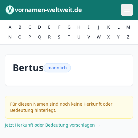
Zum Inhalt springen
vornamen-weltweit.de
A
B
C
D
E
F
G
H
I
J
K
L
M
N
O
P
Q
R
S
T
U
V
W
X
Y
Z
Bertus
männlich
Für diesen Namen sind noch keine Herkunft oder
Bedeutung hinterlegt.
Jetzt Herkunft oder Bedeutung vorschlagen →