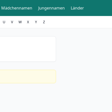
Mädchennamen
Jungennamen
Länder
U
V
W
X
Y
Z