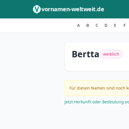
Zum Inhalt springen
vornamen-weltweit.de
A
B
C
D
E
F
Bertta
weiblich
Für diesen Namen sind noch k
Jetzt Herkunft oder Bedeutung v