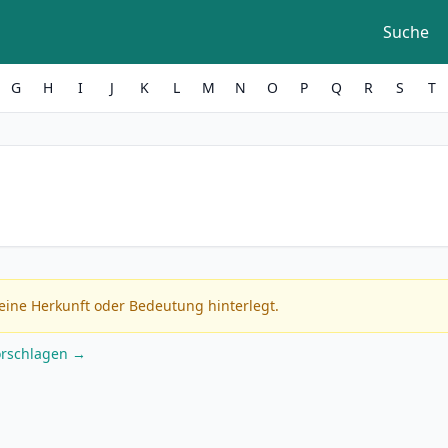
Suche
G
H
I
J
K
L
M
N
O
P
Q
R
S
T
eine Herkunft oder Bedeutung hinterlegt.
orschlagen →