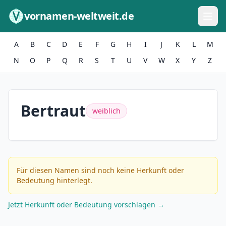
Zum Inhalt springen
vornamen-weltweit.de
A
B
C
D
E
F
G
H
I
J
K
L
M
N
O
P
Q
R
S
T
U
V
W
X
Y
Z
Bertraut
weiblich
Für diesen Namen sind noch keine Herkunft oder
Bedeutung hinterlegt.
Jetzt Herkunft oder Bedeutung vorschlagen →