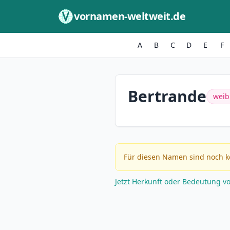
Zum Inhalt springen
vornamen-weltweit.de
A
B
C
D
E
F
Bertrande
weib
Für diesen Namen sind noch k
Jetzt Herkunft oder Bedeutung v