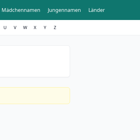
Mädchennamen
Jungennamen
Länder
U
V
W
X
Y
Z