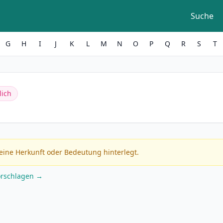
Suche
G
H
I
J
K
L
M
N
O
P
Q
R
S
T
lich
eine Herkunft oder Bedeutung hinterlegt.
orschlagen →