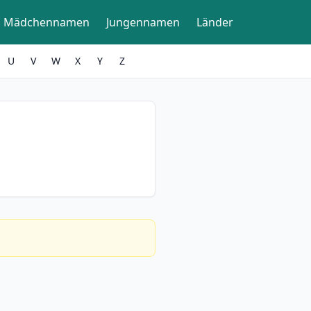
Mädchennamen
Jungennamen
Länder
U
V
W
X
Y
Z