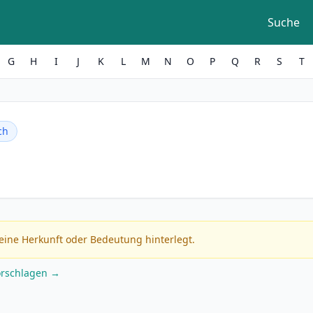
Suche
G
H
I
J
K
L
M
N
O
P
Q
R
S
T
ch
eine Herkunft oder Bedeutung hinterlegt.
orschlagen →