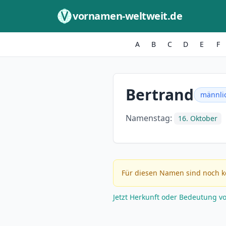
Zum Inhalt springen
vornamen-weltweit.de
A
B
C
D
E
F
Bertrand
männli
Namenstag:
16. Oktober
Für diesen Namen sind noch k
Jetzt Herkunft oder Bedeutung v