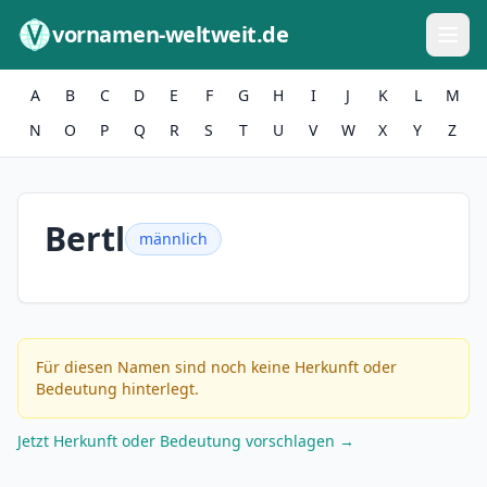
Zum Inhalt springen
vornamen-weltweit.de
A
B
C
D
E
F
G
H
I
J
K
L
M
N
O
P
Q
R
S
T
U
V
W
X
Y
Z
Bertl
männlich
Für diesen Namen sind noch keine Herkunft oder
Bedeutung hinterlegt.
Jetzt Herkunft oder Bedeutung vorschlagen →