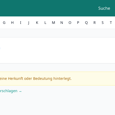
Suche
G
H
I
J
K
L
M
N
O
P
Q
R
S
T
eine Herkunft oder Bedeutung hinterlegt.
orschlagen →