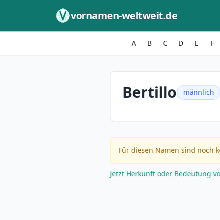
Zum Inhalt springen
vornamen-weltweit.de
A
B
C
D
E
F
Bertillo
männlich
Für diesen Namen sind noch k
Jetzt Herkunft oder Bedeutung v