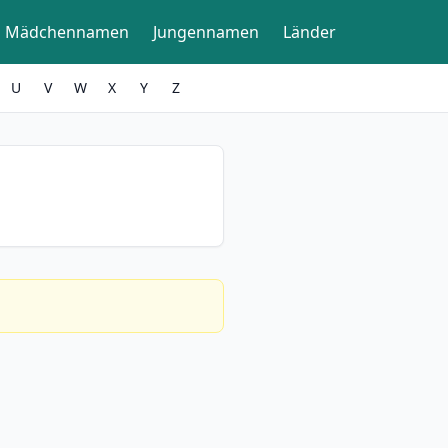
Mädchennamen
Jungennamen
Länder
U
V
W
X
Y
Z