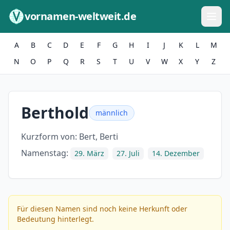
Zum Inhalt springen
vornamen-weltweit.de
A
B
C
D
E
F
G
H
I
J
K
L
M
N
O
P
Q
R
S
T
U
V
W
X
Y
Z
Berthold
männlich
Kurzform von:
Bert, Berti
Namenstag:
29. März
27. Juli
14. Dezember
Für diesen Namen sind noch keine Herkunft oder
Bedeutung hinterlegt.