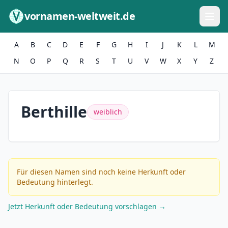
Zum Inhalt springen
vornamen-weltweit.de
A
B
C
D
E
F
G
H
I
J
K
L
M
N
O
P
Q
R
S
T
U
V
W
X
Y
Z
Berthille
weiblich
Für diesen Namen sind noch keine Herkunft oder
Bedeutung hinterlegt.
Jetzt Herkunft oder Bedeutung vorschlagen →