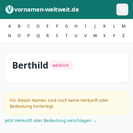
Zum Inhalt springen
vornamen-weltweit.de
A
B
C
D
E
F
G
H
I
J
K
L
M
N
O
P
Q
R
S
T
U
V
W
X
Y
Z
Berthild
weiblich
Für diesen Namen sind noch keine Herkunft oder
Bedeutung hinterlegt.
Jetzt Herkunft oder Bedeutung vorschlagen →