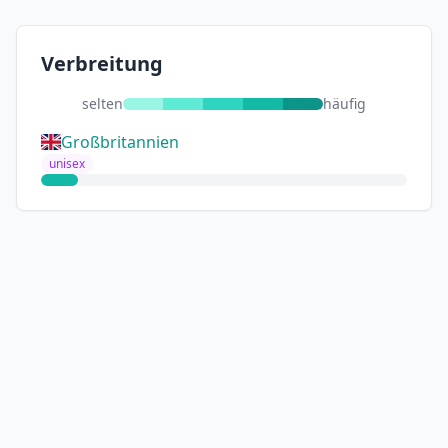
Verbreitung
selten
häufig
Großbritannien
unisex