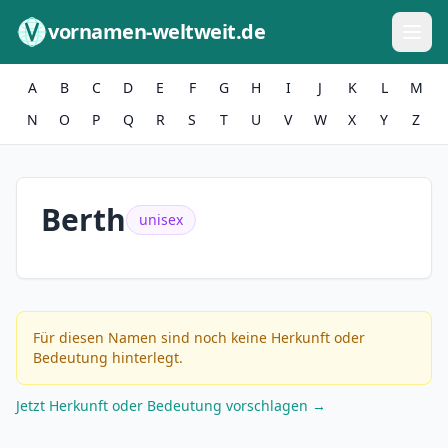
Zum Inhalt springen
vornamen-weltweit.de
A
B
C
D
E
F
G
H
I
J
K
L
M
N
O
P
Q
R
S
T
U
V
W
X
Y
Z
Berth
unisex
Für diesen Namen sind noch keine Herkunft oder
Bedeutung hinterlegt.
Jetzt Herkunft oder Bedeutung vorschlagen →