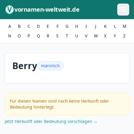
Zum Inhalt springen
vornamen-weltweit.de
A
B
C
D
E
F
G
H
I
J
K
L
M
N
O
P
Q
R
S
T
U
V
W
X
Y
Z
Berry
männlich
Für diesen Namen sind noch keine Herkunft oder
Bedeutung hinterlegt.
Jetzt Herkunft oder Bedeutung vorschlagen →