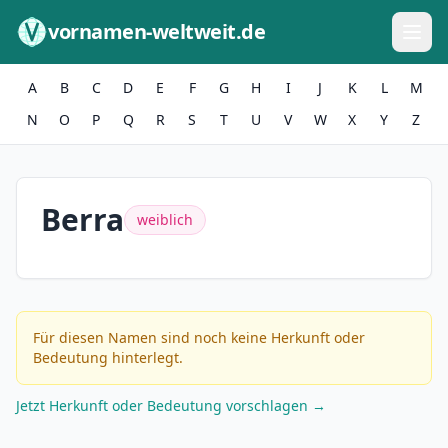
Zum Inhalt springen
vornamen-weltweit.de
A
B
C
D
E
F
G
H
I
J
K
L
M
N
O
P
Q
R
S
T
U
V
W
X
Y
Z
Berra
weiblich
Für diesen Namen sind noch keine Herkunft oder
Bedeutung hinterlegt.
Jetzt Herkunft oder Bedeutung vorschlagen →