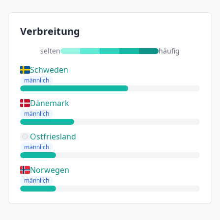
Verbreitung
selten
häufig
Schweden
männlich
Dänemark
männlich
Ostfriesland
männlich
Norwegen
männlich