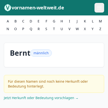
Zum Inhalt springen
vornamen-weltweit.de
A
B
C
D
E
F
G
H
I
J
K
L
M
N
O
P
Q
R
S
T
U
V
W
X
Y
Z
Bernt
männlich
Für diesen Namen sind noch keine Herkunft oder
Bedeutung hinterlegt.
Jetzt Herkunft oder Bedeutung vorschlagen →