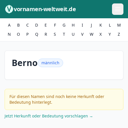
Zum Inhalt springen
vornamen-weltweit.de
A
B
C
D
E
F
G
H
I
J
K
L
M
N
O
P
Q
R
S
T
U
V
W
X
Y
Z
Berno
männlich
Für diesen Namen sind noch keine Herkunft oder
Bedeutung hinterlegt.
Jetzt Herkunft oder Bedeutung vorschlagen →