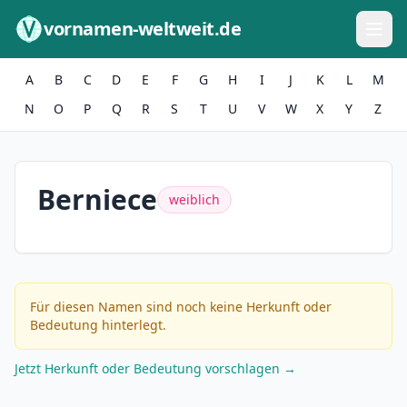
Zum Inhalt springen
vornamen-weltweit.de
A
B
C
D
E
F
G
H
I
J
K
L
M
N
O
P
Q
R
S
T
U
V
W
X
Y
Z
Berniece
weiblich
Für diesen Namen sind noch keine Herkunft oder
Bedeutung hinterlegt.
Jetzt Herkunft oder Bedeutung vorschlagen →